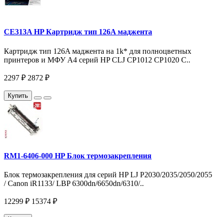
CE313A HP Картридж тип 126A маджента
Картридж тип 126A маджента на 1k* для полноцветных
принтеров и МФУ A4 серий HP CLJ CP1012 CP1020 C..
2297 ₽
2872 ₽
Купить
RM1-6406-000 HP Блок термозакрепления
Блок термозакрепления для серий HP LJ P2030/2035/2050/2055
/ Canon iR1133/ LBP 6300dn/6650dn/6310/..
12299 ₽
15374 ₽