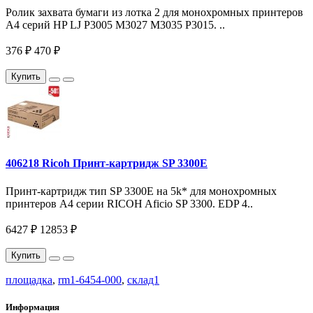
Ролик захвата бумаги из лотка 2 для монохромных принтеров
A4 серий HP LJ P3005 M3027 M3035 P3015. ..
376 ₽
470 ₽
Купить
406218 Ricoh Принт-картридж SP 3300E
Принт-картридж тип SP 3300E на 5k* для монохромных
принтеров A4 серии RICOH Aficio SP 3300. EDP 4..
6427 ₽
12853 ₽
Купить
площадка
,
rm1-6454-000
,
склад1
Информация