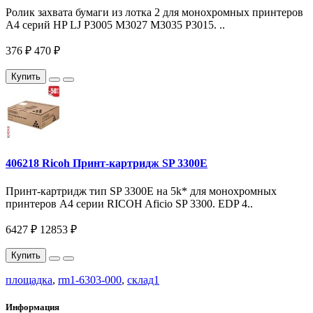
Ролик захвата бумаги из лотка 2 для монохромных принтеров
A4 серий HP LJ P3005 M3027 M3035 P3015. ..
376 ₽
470 ₽
Купить
406218 Ricoh Принт-картридж SP 3300E
Принт-картридж тип SP 3300E на 5k* для монохромных
принтеров A4 серии RICOH Aficio SP 3300. EDP 4..
6427 ₽
12853 ₽
Купить
площадка
,
rm1-6303-000
,
склад1
Информация