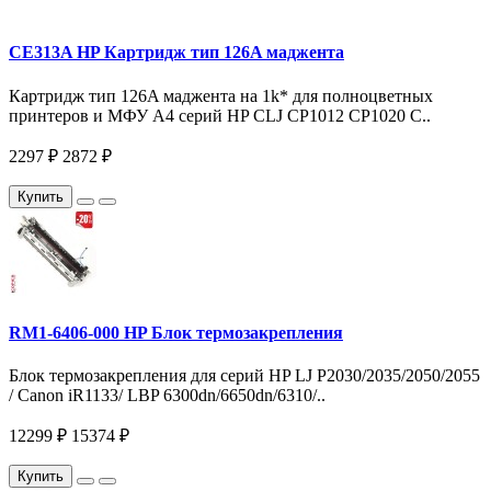
CE313A HP Картридж тип 126A маджента
Картридж тип 126A маджента на 1k* для полноцветных
принтеров и МФУ A4 серий HP CLJ CP1012 CP1020 C..
2297 ₽
2872 ₽
Купить
RM1-6406-000 HP Блок термозакрепления
Блок термозакрепления для серий HP LJ P2030/2035/2050/2055
/ Canon iR1133/ LBP 6300dn/6650dn/6310/..
12299 ₽
15374 ₽
Купить