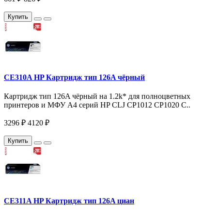
Купить
CE310A HP Картридж тип 126A чёрный
Картридж тип 126A чёрный на 1.2k* для полноцветных
принтеров и МФУ A4 серий HP CLJ CP1012 CP1020 C..
3296 ₽
4120 ₽
Купить
CE311A HP Картридж тип 126A циан