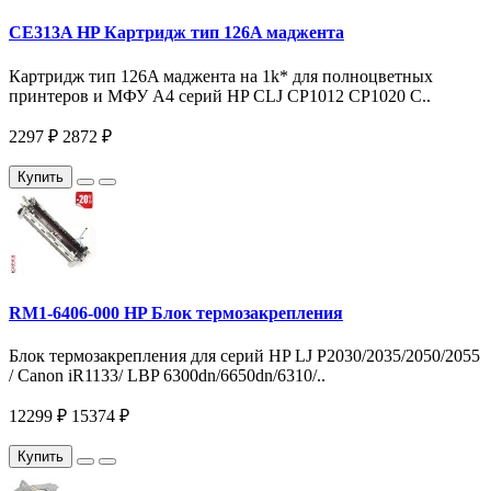
CE313A HP Картридж тип 126A маджента
Картридж тип 126A маджента на 1k* для полноцветных
принтеров и МФУ A4 серий HP CLJ CP1012 CP1020 C..
2297 ₽
2872 ₽
Купить
RM1-6406-000 HP Блок термозакрепления
Блок термозакрепления для серий HP LJ P2030/2035/2050/2055
/ Canon iR1133/ LBP 6300dn/6650dn/6310/..
12299 ₽
15374 ₽
Купить