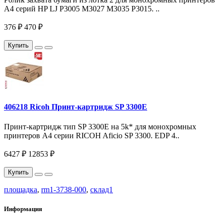
A4 серий HP LJ P3005 M3027 M3035 P3015. ..
376 ₽
470 ₽
Купить
406218 Ricoh Принт-картридж SP 3300E
Принт-картридж тип SP 3300E на 5k* для монохромных
принтеров A4 серии RICOH Aficio SP 3300. EDP 4..
6427 ₽
12853 ₽
Купить
площадка
,
rm1-3738-000
,
склад1
Информация