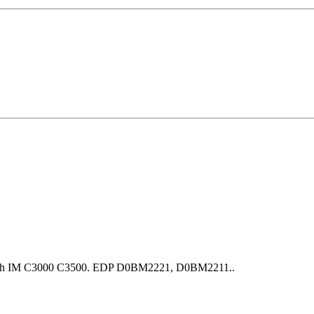
oh IM C3000 С3500. EDP D0BM2221, D0BM2211..