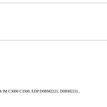
oh IM C3000 С3500. EDP D0BM2221, D0BM2211..