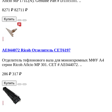
Aficio MP 171L(N). Genuine Part # D1105101. ..
8271 ₽
82711 ₽
Купить
AE044072 Ricoh Отделитель CET6197
Отделитель тефлонового вала для мононхромных МФУ A4
серии Ricoh Aficio MP 301. CET # AE044072. ..
286 ₽
317 ₽
Купить