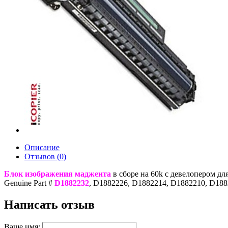
Описание
Отзывов (0)
Блок изображения маджента
в сборе на 60k c девелопером д
Genuine Part #
D1882232
, D1882226, D1882214, D1882210, D188
Написать отзыв
Ваше имя: