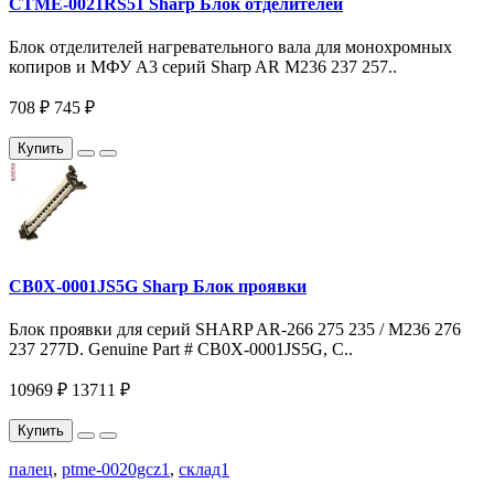
CTME-0021RS51 Sharp Блок отделителей
Блок отделителей нагревательного вала для монохромных
копиров и МФУ A3 серий Sharp AR M236 237 257..
708 ₽
745 ₽
Купить
CB0X-0001JS5G Sharp Блок проявки
Блок проявки для серий SHARP AR-266 275 235 / M236 276
237 277D. Genuine Part # CB0X-0001JS5G, C..
10969 ₽
13711 ₽
Купить
палец
,
ptme-0020gcz1
,
склад1