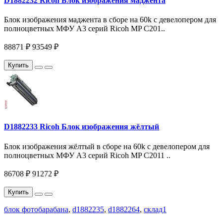
D1882232 Ricoh Блок изображения маджента
Блок изображения маджента в сборе на 60k c девелопером для
полноцветных МФУ A3 серий Ricoh MP C201..
88871 ₽
93549 ₽
Купить
D1882233 Ricoh Блок изображения жёлтый
Блок изображения жёлтый в сборе на 60k c девелопером для
полноцветных МФУ A3 серий Ricoh MP C2011 ..
86708 ₽
91272 ₽
Купить
блок фотобарабана
,
d1882235
,
d1882264
,
склад1