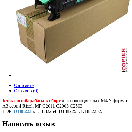
Описание
Отзывов (0)
Блок фотобарабана в сборе
для полноцветных МФУ формата
A3 серий Ricoh MP C2011 C2003 C2503.
EDP:
D1882235
, D1882264, D1882254, D1882252.
Написать отзыв