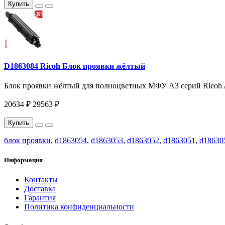
Купить
D1863084 Ricoh Блок проявки жёлтый
Блок проявки жёлтый для полноцветных МФУ A3 серий Ricoh A
20634 ₽
29563 ₽
Купить
блок проявки
,
d1863054
,
d1863053
,
d1863052
,
d1863051
,
d18630
Информация
Контакты
Доставка
Гарантия
Политика конфиденциальности