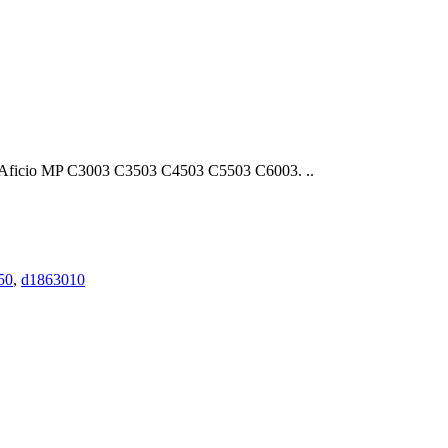
ficio MP C3003 C3503 C4503 C5503 C6003. ..
50
,
d1863010