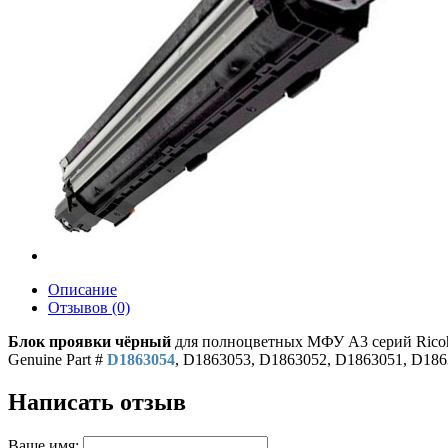
Описание
Отзывов (0)
Блок проявки чёрный
для полноцветных МФУ A3 серий Ricoh
Genuine Part #
D1863054
, D1863053, D1863052, D1863051, D186
Написать отзыв
Ваше имя: