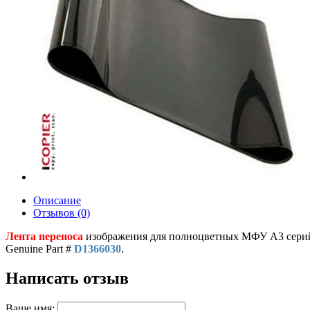
Описание
Отзывов (0)
Лента переноса
изображения для полноцветных МФУ A3 сери
Genuine Part #
D1366030
.
Написать отзыв
Ваше имя: