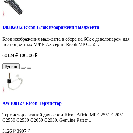
D8302012 Ricoh Блок изображения маджента
Блок изображения маджента в сборе на 60k c девелопером для
полноцветных МФУ A3 серий Ricoh MP C255..
60124 ₽
100206 ₽
Купить
AW100127 Ricoh Термистор
Термистор средний для серии Ricoh Aficio MP С2551 С2051
C2550 C2530 C2050 C2030. Genuine Part # ..
3126 ₽
3907 ₽