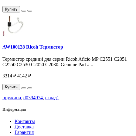
Купить
AW100128 Ricoh Термистор
Термистор средний для серии Ricoh Aficio MP С2551 С2051
C2550 C2530 C2050 C2030. Genuine Part # ..
3314 ₽
4142 ₽
Купить
пружина
,
d0394974
,
склад1
Информация
Контакты
Доставка
Гарантия