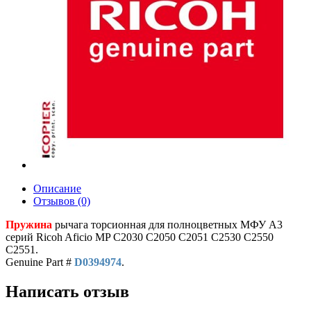
Описание
Отзывов (0)
Пружина
рычага торсионная для полноцветных МФУ A3
серий Ricoh Aficio MP С2030 С2050 С2051 С2530 С2550
С2551.
Genuine Part #
D0394974
.
Написать отзыв