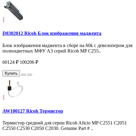
D8302012 Ricoh Блок изображения маджента
Блок изображения маджента в сборе на 60k c девелопером для
полноцветных МФУ A3 серий Ricoh MP C255..
60124 ₽
100206 ₽
Купить
AW100127 Ricoh Термистор
Термистор средний для серии Ricoh Aficio MP С2551 С2051
C2550 C2530 C2050 C2030. Genuine Part # ..