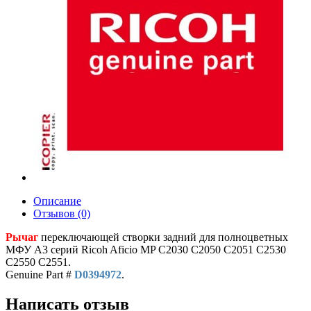
Описание
Отзывов (0)
Рычаг
переключающей створки задний для полноцветных
МФУ A3 серий Ricoh Aficio MP С2030 С2050 С2051 С2530
С2550 С2551.
Genuine Part #
D0394972
.
Написать отзыв