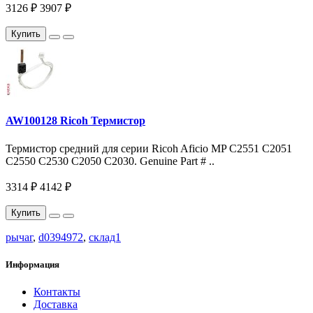
3126 ₽
3907 ₽
Купить
AW100128 Ricoh Термистор
Термистор средний для серии Ricoh Aficio MP С2551 С2051
C2550 C2530 C2050 C2030. Genuine Part # ..
3314 ₽
4142 ₽
Купить
рычаг
,
d0394972
,
склад1
Информация
Контакты
Доставка