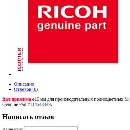
Описание
Отзывов (0)
Вал прижима
ø15 мм для производительных полноцветных МФ
Genuine Part #
D4543349
.
Написать отзыв
Ваше имя: