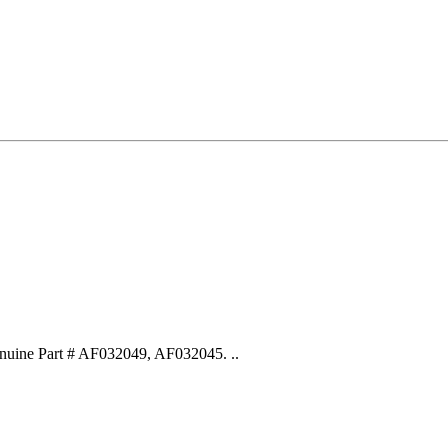
ine Part # AF032049, AF032045. ..