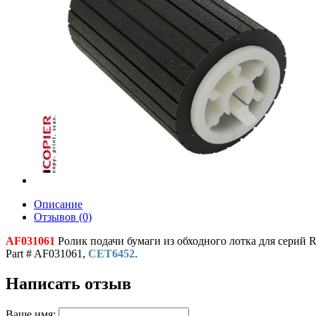
Описание
Отзывов (0)
AF031061
Ролик подачи бумаги из обходного лотка для серий Ri
Part # AF031061,
CET6452
.
Написать отзыв
Ваше имя: