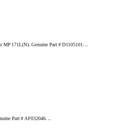
MP 171L(N). Genuine Part # D1105101. ..
ine Part # AF032046. ..