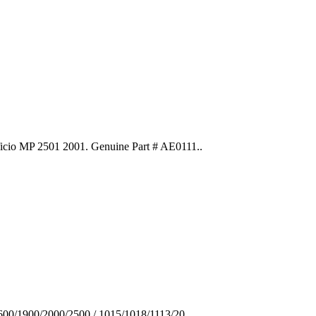
o MP 2501 2001. Genuine Part # AE0111..
00/1900/2000/2500 / 1015/1018/1113/20..