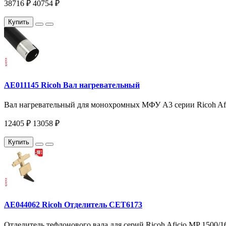
38716 ₽
40754 ₽
Купить
AE011145 Ricoh Вал нагревательный
Вал нагревательный для монохромных МФУ A3 серии Ricoh Afici
12405 ₽
13058 ₽
Купить
AE044062 Ricoh Отделитель CET6173
Отделитель тефлонового вала для серий Ricoh Aficio MP 1500/16