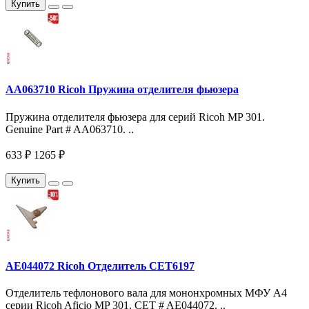
Купить
AA063710 Ricoh Пружина отделителя фьюзера
Пружина отделителя фьюзера для серий Ricoh MP 301.
Genuine Part # AA063710. ..
633 ₽
1265 ₽
Купить
AE044072 Ricoh Отделитель CET6197
Отделитель тефлонового вала для мононхромных МФУ A4
серии Ricoh Aficio MP 301. CET # AE044072. ..