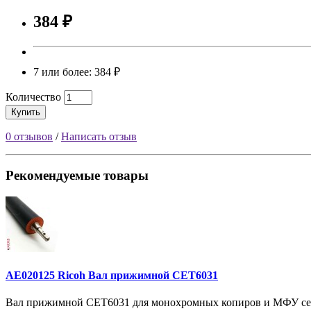
384 ₽
7 или более: 384 ₽
Количество
Купить
0 отзывов
/
Написать отзыв
Рекомендуемые товары
AE020125 Ricoh Вал прижимной CET6031
Вал прижимной CET6031 для монохромных копиров и МФУ серий 