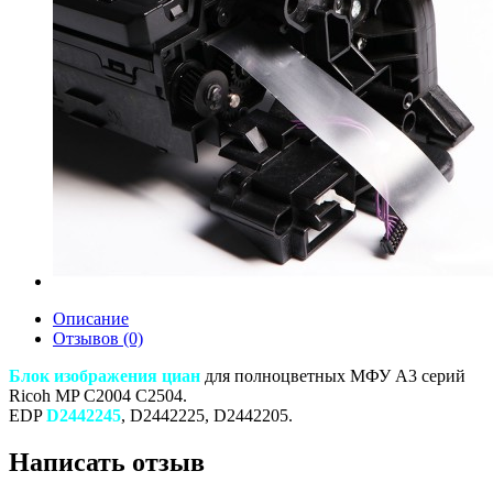
Описание
Отзывов (0)
Блок изображения циан
для полноцветных МФУ A3 серий
Ricoh MP C2004 C2504.
EDP
D2442245
, D2442225, D2442205.
Написать отзыв