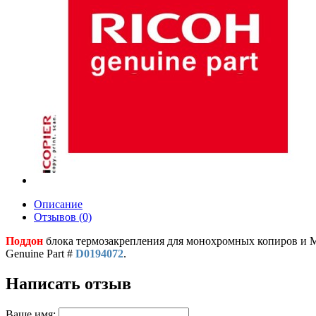
Описание
Отзывов (0)
Поддон
блока термозакрепления для монохромных копиров и МФ
Genuine Part #
D0194072
.
Написать отзыв
Ваше имя: