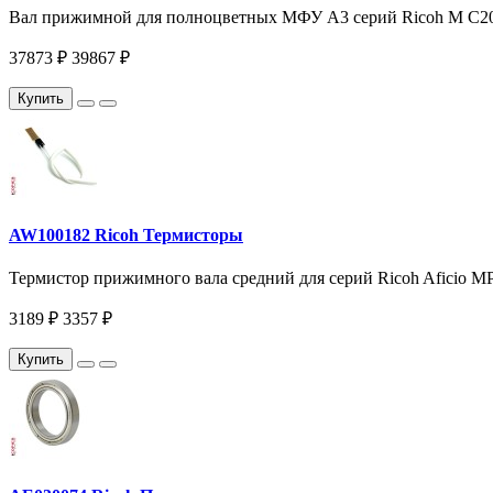
Вал прижимной для полноцветных МФУ A3 серий Ricoh M C200
37873 ₽
39867 ₽
Купить
AW100182 Ricoh Термисторы
Термистор прижимного вала средний для серий Ricoh Aficio M
3189 ₽
3357 ₽
Купить