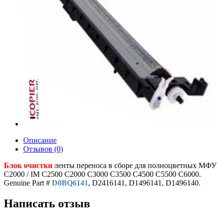
Описание
Отзывов (0)
Блок очистки
ленты переноса в сборе для полноцветных МФУ
C2000 / IM С2500 C2000 C3000 С3500 C4500 С5500 C6000.
Genuine Part #
D0BQ6141
, D2416141, D1496141, D1496140.
Написать отзыв