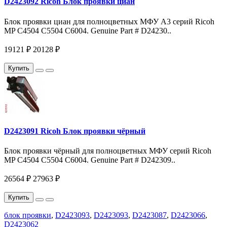
D2423092 Ricoh Блок проявки циан
Блок проявки циан для полноцветных МФУ A3 серий Ricoh
MP C4504 C5504 C6004. Genuine Part # D24230..
19121 ₽
20128 ₽
Купить
D2423091 Ricoh Блок проявки чёрный
Блок проявки чёрный для полноцветных МФУ серий Ricoh
MP C4504 C5504 C6004. Genuine Part # D242309..
26564 ₽
27963 ₽
Купить
блок проявки
,
D2423093
,
D2423093
,
D2423087
,
D2423066
,
D2423062