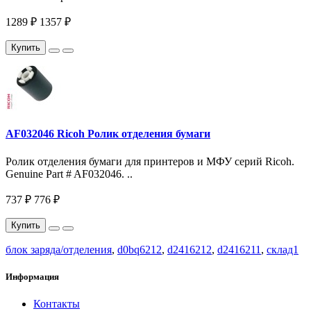
1289 ₽
1357 ₽
Купить
AF032046 Ricoh Ролик отделения бумаги
Ролик отделения бумаги для принтеров и МФУ серий Ricoh.
Genuine Part # AF032046. ..
737 ₽
776 ₽
Купить
блок заряда/отделения
,
d0bq6212
,
d2416212
,
d2416211
,
склад1
Информация
Контакты