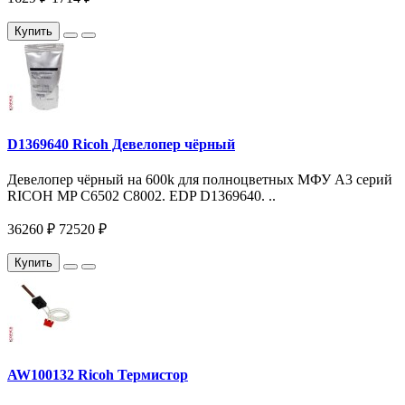
Купить
D1369640 Ricoh Девелопер чёрный
Девелопер чёрный на 600k для полноцветных МФУ A3 серий
RICOH MP С6502 С8002. EDP D1369640. ..
36260 ₽
72520 ₽
Купить
AW100132 Ricoh Термистор