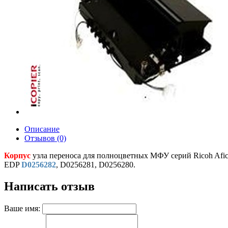
Описание
Отзывов (0)
Корпус
узла переноса для полноцветных МФУ серий Ricoh Afi
EDP
D0256282
, D0256281, D0256280.
Написать отзыв
Ваше имя: