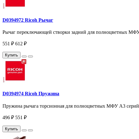
D0394972 Ricoh Рычаг
Рычаг переключающей створки задний для полноцветных МФУ A
551 ₽
612 ₽
Купить
D0394974 Ricoh Пружина
Пружина рычага торсионная для полноцветных МФУ A3 серий R
496 ₽
551 ₽
Купить