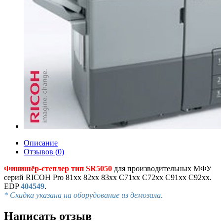
Описание
Отзывов (0)
Финишёр-степлер тип SR5050
для производительных МФУ
серий RICOH Pro 81xx 82xx 83xx C71xx C72xx C91xx C92xx.
EDP
404549
.
* Скидка указана на оборудование из демозала.
Написать отзыв